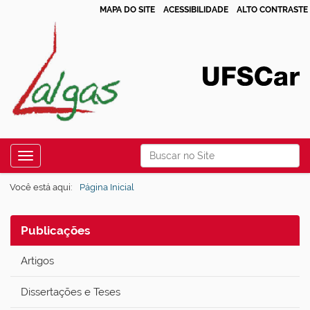
MAPA DO SITE
ACESSIBILIDADE
ALTO CONTRASTE
N
Busca
Toggle navigation
a
Busca Avançada…
v
Você está aqui:
Página Inicial
e
g
Publicações
a
Artigos
ç
ã
Dissertações e Teses
o